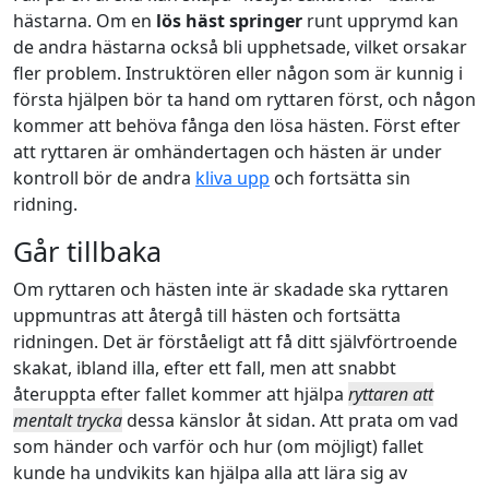
hästarna. Om en
lös häst springer
runt upprymd kan
de andra hästarna också bli upphetsade, vilket orsakar
fler problem. Instruktören eller någon som är kunnig i
första hjälpen bör ta hand om ryttaren först, och någon
kommer att behöva fånga den lösa hästen. Först efter
att ryttaren är omhändertagen och hästen är under
kontroll bör de andra
kliva upp
och fortsätta sin
ridning.
Går tillbaka
Om ryttaren och hästen inte är skadade ska ryttaren
uppmuntras att återgå till hästen och fortsätta
ridningen. Det är förståeligt att få ditt självförtroende
skakat, ibland illa, efter ett fall, men att snabbt
återuppta efter fallet kommer att hjälpa
ryttaren att
mentalt trycka
dessa känslor åt sidan. Att prata om vad
som händer och varför och hur (om möjligt) fallet
kunde ha undvikits kan hjälpa alla att lära sig av