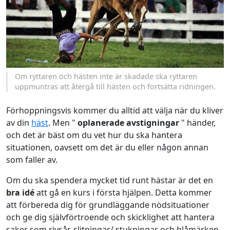
Om ryttaren och hästen inte är skadade ska ryttaren
uppmuntras att återgå till hästen och fortsätta ridningen.
Förhoppningsvis kommer du alltid att välja när du kliver
av din
häst
. Men "
oplanerade avstigningar
" händer,
och det är bäst om du vet hur du ska hantera
situationen, oavsett om det är du eller någon annan
som faller av.
Om du ska spendera mycket tid runt hästar är det en
bra idé
att gå en kurs i första hjälpen. Detta kommer
att förbereda dig för grundläggande nödsituationer
och ge dig självförtroende och skicklighet att hantera
saker som rivsår, slitningar/ stukningar och blåmärken.