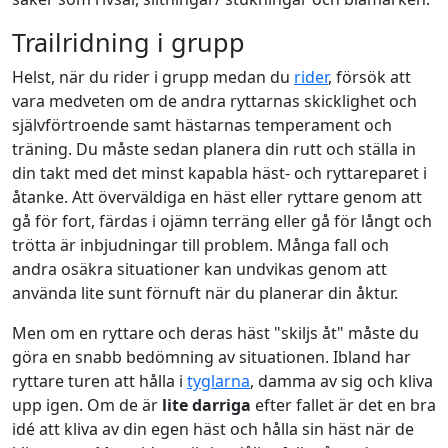
Trailridning i grupp
Helst, när du rider i grupp medan du
rider
, försök att
vara medveten om de andra ryttarnas skicklighet och
självförtroende samt hästarnas temperament och
träning. Du måste sedan planera din rutt och ställa in
din takt med det minst kapabla häst- och ryttareparet i
åtanke. Att överväldiga en häst eller ryttare genom att
gå för fort, färdas i ojämn terräng eller gå för långt och
trötta är inbjudningar till problem. Många fall och
andra osäkra situationer kan undvikas genom att
använda lite sunt förnuft när du planerar din åktur.
Men om en ryttare och deras häst "skiljs åt" måste du
göra en snabb bedömning av situationen. Ibland har
ryttare turen att hålla i
tyglarna
, damma av sig och kliva
upp igen. Om de är
lite darriga
efter fallet är det en bra
idé att kliva av din egen häst och hålla sin häst när de