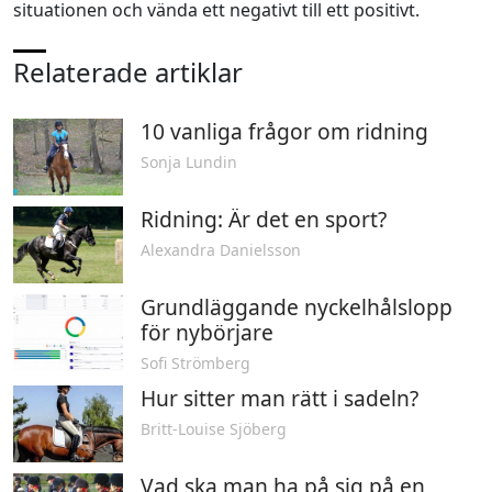
situationen och vända ett negativt till ett positivt.
Relaterade artiklar
10 vanliga frågor om ridning
Sonja Lundin
Ridning: Är det en sport?
Alexandra Danielsson
Grundläggande nyckelhålslopp
för nybörjare
Sofi Strömberg
Hur sitter man rätt i sadeln?
Britt-Louise Sjöberg
Vad ska man ha på sig på en