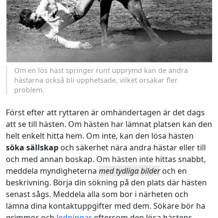
Om en lös häst springer runt upprymd kan de andra
hästarna också bli upphetsade, vilket orsakar fler
problem.
Först efter att ryttaren är omhändertagen är det dags
att se till hästen. Om hästen har lämnat platsen kan den
helt enkelt hitta hem. Om inte, kan den lösa hästen
söka sällskap
och säkerhet nära andra hästar eller till
och med annan boskap. Om hästen inte hittas snabbt,
meddela myndigheterna
med tydliga bilder
och en
beskrivning. Börja din sökning på den plats där hästen
senast sågs. Meddela alla som bor i närheten och
lämna dina kontaktuppgifter med dem. Sökare bör ha
grimmor och
ledningar
eftersom den lösa hästens