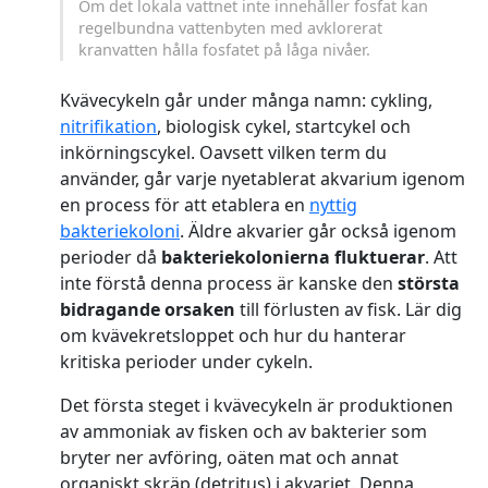
Om det lokala vattnet inte innehåller fosfat kan
regelbundna vattenbyten med avklorerat
kranvatten hålla fosfatet på låga nivåer.
Kvävecykeln går under många namn: cykling,
nitrifikation
, biologisk cykel, startcykel och
inkörningscykel. Oavsett vilken term du
använder, går varje nyetablerat akvarium igenom
en process för att etablera en
nyttig
bakteriekoloni
. Äldre akvarier går också igenom
perioder då
bakteriekolonierna fluktuerar
. Att
inte förstå denna process är kanske den
största
bidragande orsaken
till förlusten av fisk. Lär dig
om kvävekretsloppet och hur du hanterar
kritiska perioder under cykeln.
Det första steget i kvävecykeln är produktionen
av ammoniak av fisken och av bakterier som
bryter ner avföring, oäten mat och annat
organiskt skräp (detritus) i akvariet. Denna