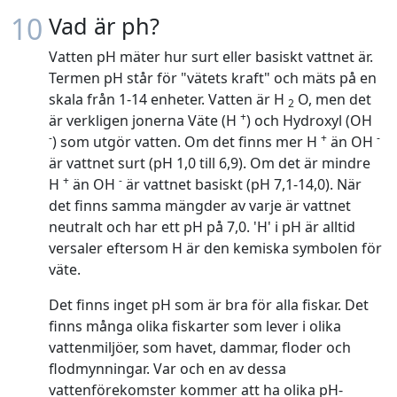
10
Vad är ph?
Vatten pH mäter hur surt eller basiskt vattnet är.
Termen pH står för "vätets kraft" och mäts på en
skala från 1-14 enheter. Vatten är H
O, men det
2
+
är verkligen jonerna Väte (H
) och Hydroxyl (OH
-
+
-
) som utgör vatten. Om det finns mer H
än OH
är vattnet surt (pH 1,0 till 6,9). Om det är mindre
+
-
H
än OH
är vattnet basiskt (pH 7,1-14,0). När
det finns samma mängder av varje är vattnet
neutralt och har ett pH på 7,0. 'H' i pH är alltid
versaler eftersom H är den kemiska symbolen för
väte.
Det finns inget pH som är bra för alla fiskar. Det
finns många olika fiskarter som lever i olika
vattenmiljöer, som havet, dammar, floder och
flodmynningar. Var och en av dessa
vattenförekomster kommer att ha olika pH-