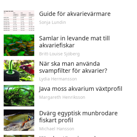
Guide för akvarievärmare
Sonja Lundin
Samlar in levande mat till
akvariefiskar
Britt-Louise Sjöberg
När ska man använda
svampfilter för akvarier?
Lydia Hermansson
Java moss akvarium växtprofil
Margareth Henriksson
Dvärg egyptisk munbrodare
fiskart profil
Michael Hansson