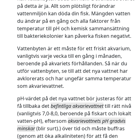
på detta är ja. Allt som plötsligt förändrar
vattenmiljön kan döda din fisk. Mängden vatten
du ändrar på en gång och alla faktorer från
temperatur till pH och kemisk sammansättning
till bakteriekolonier kan påverka fisken negativt.
Vattenbyten är ett måste för ett friskt akvarium,
vanligtvis varje vecka till en gång i månaden,
beroende på akvariets förhållanden. Så när du
utför vattenbyten, se till att det nya vattnet har
avklorerats och har ungefär samma temperatur
som akvarievattnet.
pH-värdet på det nya vattnet bör justeras för att
få tillbaka det
befintliga akvarievattnet
till rätt nivå
(vanligtvis 7,0-8,0, beroende på fiskart och lokalt
vatten-pH), eftersom
akvarievattnets pH gradvis
minskar
(blir surt).) över tid och måste buffras
(genom att öka alkaliniteten) för att få den