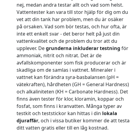
nej, medan andra testar allt och vad som helst.
Vattentester kan vara till stor hjälp för dig om du
vet att din tank har problem, men du är osäker
på orsaken. Vad som bör testas, och hur ofta, är
inte ett enkelt svar - det beror helt på just din
vattenkvalitet och de problem du tror att du
upplever. De
grunderna inkluderar testning
för
ammoniak, nitrit och nitrat. Det är de
avfallskomponenter som fisk producerar och är
skadliga om de samlas i vattnet. Mineraler i
vattnet kan förändra syra-basbalansen (pH =
vätekraften), hårdheten (GH = General Hardness)
och alkaliniteten (KH = Carbonate Hardness). Det
finns även tester för klor, kloramin, koppar och
fosfat, som finns i kranvatten. Många typer av
testkit och teststickor kan hittas i din
lokala
djuraffär
, och i vissa butiker kommer de att testa
ditt vatten gratis eller till en låg kostnad.