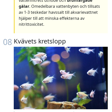
vattenfiltrets utflöde och
brunfärgade
gälar
. Omedelbara vattenbyten och tillsats
av 1-3 teskedar havssalt till akvarievattnet
hjälper till att minska effekterna av
nitrittoxicitet.
08
Kvävets kretslopp