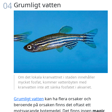
04
Grumligt vatten
Om det lokala kranvattnet i staden innehåller
mycket fosfat, kommer vattenbyten med
kranvatten inte att sänka fosfatet i akvariet.
Grumligt vatten
kan ha flera orsaker och
beroende på orsaken finns det oftast ett
motsvarande botemedel. Det finns ingen
magic