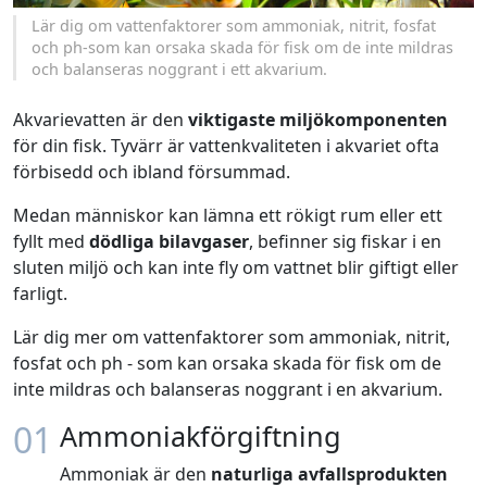
Lär dig om vattenfaktorer som ammoniak, nitrit, fosfat
och ph-som kan orsaka skada för fisk om de inte mildras
och balanseras noggrant i ett akvarium.
Akvarievatten är den
viktigaste miljökomponenten
för din fisk. Tyvärr är vattenkvaliteten i akvariet ofta
förbisedd och ibland försummad.
Medan människor kan lämna ett rökigt rum eller ett
fyllt med
dödliga bilavgaser
, befinner sig fiskar i en
sluten miljö och kan inte fly om vattnet blir giftigt eller
farligt.
Lär dig mer om vattenfaktorer som ammoniak, nitrit,
fosfat och ph - som kan orsaka skada för fisk om de
inte mildras och balanseras noggrant i en akvarium.
01
Ammoniakförgiftning
Ammoniak är den
naturliga avfallsprodukten