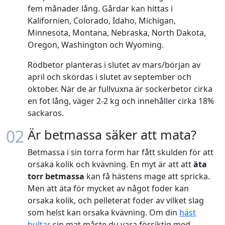
fem månader lång. Gårdar kan hittas i
Kalifornien, Colorado, Idaho, Michigan,
Minnesota, Montana, Nebraska, North Dakota,
Oregon, Washington och Wyoming.
Rödbetor planteras i slutet av mars/början av
april och skördas i slutet av september och
oktober. När de är fullvuxna är sockerbetor cirka
en fot lång, väger 2-2 kg och innehåller cirka 18%
sackaros.
02
Är betmassa säker att mata?
Betmassa i sin torra form har fått skulden för att
orsaka kolik och kvävning. En myt är att att
äta
torr betmassa
kan få hästens mage att spricka.
Men att äta för mycket av något foder kan
orsaka kolik, och pelleterat foder av vilket slag
som helst kan orsaka kvävning. Om din
häst
bultar
sin mat måste du vara försiktig med