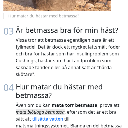
Hur matar du hästar med betmassa?
03
Är betmassa bra för min häst?
Vissa tror att betmassa egentligen bara är ett
fyllmedel. Det är dock ett mycket lättsmält foder
och bra för hästar som har insulinproblem som
Cushings, hästar som har tandproblem som
saknade tänder eller på annat sätt är "hårda
skötare".
04
Hur matar du hästar med
betmassa?
Även om du kan
mata torr betmassa
, prova att
mata blötlagd betmassa
, eftersom det är ett bra
sätt att
tillsätta vatten
till
matsmältningssystemet. Blanda en del betmassa