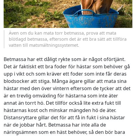
Även om du kan mata torr betmassa, prova att mata
blötlagd betmassa, eftersom det är ett bra sätt att tillföra
vatten till matsmältningssystemet.
Betmassa har ett dåligt rykte som är något oförtjänt.
Det är faktiskt ett bra foder för hästar som behöver gå
upp i vikt och som kräver ett foder som inte får deras
blodsocker att stiga. Många ägare gillar att mata sina
hästar med den över vintern eftersom de tycker att det
är en trevlig omväxling för hästarna som inte äter
annat än torrt hö. Det tillför också lite extra fukt till
hästarnas kost och minskar mängden hö de äter.
Distansryttare gillar det för att få in fukt i sina hästar
när de jobbar hårt. Betmassa har inte alla de
näringsämnen som en häst behöver, så den bör bara