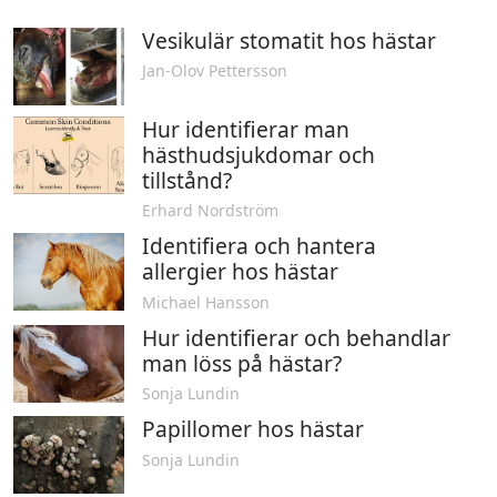
Vesikulär stomatit hos hästar
Jan-Olov Pettersson
Hur identifierar man
hästhudsjukdomar och
tillstånd?
Erhard Nordström
Identifiera och hantera
allergier hos hästar
Michael Hansson
Hur identifierar och behandlar
man löss på hästar?
Sonja Lundin
Papillomer hos hästar
Sonja Lundin